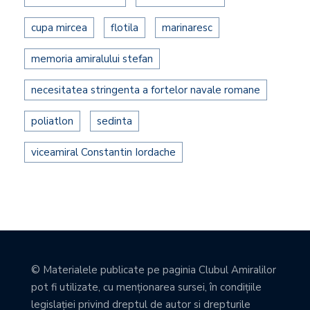
cupa mircea
flotila
marinaresc
memoria amiralului stefan
necesitatea stringenta a fortelor navale romane
poliatlon
sedinta
viceamiral Constantin Iordache
© Materialele publicate pe paginia Clubul Amiralilor
pot fi utilizate, cu menţionarea sursei, în condiţiile
legislaţiei privind dreptul de autor si drepturile