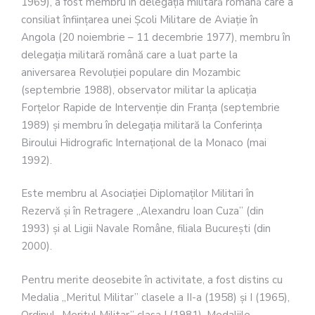
1969), a fost membru în delegaţia militară română care a
consiliat înfiinţarea unei Şcoli Militare de Aviaţie în
Angola (20 noiembrie – 11 decembrie 1977), membru în
delegaţia militară română care a luat parte la
aniversarea Revoluţiei populare din Mozambic
(septembrie 1988), observator militar la aplicaţia
Forţelor Rapide de Intervenţie din Franţa (septembrie
1989) şi membru în delegaţia militară la Conferinţa
Biroului Hidrografic Internaţional de la Monaco (mai
1992).
Este membru al Asociaţiei Diplomaţilor Militari în
Rezervă şi în Retragere „Alexandru Ioan Cuza” (din
1993) şi al Ligii Navale Române, filiala Bucureşti (din
2000).
Pentru merite deosebite în activitate, a fost distins cu
Medalia „Meritul Militar” clasele a II-a (1958) şi I (1965),
Ordinul „Meritul Militar” clasa I (1981), Medaliile