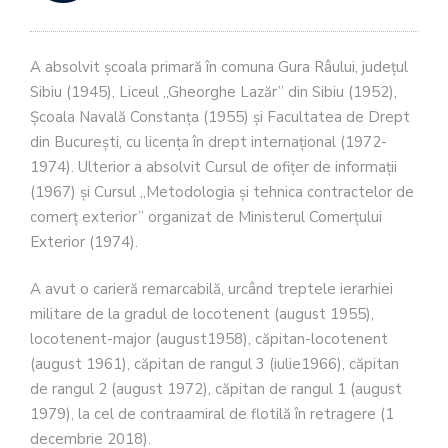
A absolvit şcoala primară în comuna Gura Râului, judeţul
Sibiu (1945), Liceul „Gheorghe Lazăr” din Sibiu (1952),
Şcoala Navală Constanţa (1955) şi Facultatea de Drept
din Bucureşti, cu licenţa în drept internaţional (1972-
1974). Ulterior a absolvit Cursul de ofiţer de informaţii
(1967) şi Cursul „Metodologia şi tehnica contractelor de
comerţ exterior” organizat de Ministerul Comerţului
Exterior (1974).
A avut o carieră remarcabilă, urcând treptele ierarhiei
militare de la gradul de locotenent (august 1955),
locotenent-major (august1958), căpitan-locotenent
(august 1961), căpitan de rangul 3 (iulie1966), căpitan
de rangul 2 (august 1972), căpitan de rangul 1 (august
1979), la cel de contraamiral de flotilă în retragere (1
decembrie 2018).