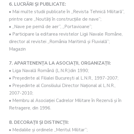
6. LUCRĂRI ŞI PUBLICATE:
• Mai multe studii publicate în „Revista Tehnică Militară”,
printre care „Noutăţi în construcţiile de nave”;
• „Nave pe pernă de aer”, „Portavioane”;
• Participare la editarea revistelor Ligii Navale Române,
director al revistei „România Maritimă şi Fluvială”;
Magazin
7. APARTENENŢA LA ASOCIAŢII, ORGANIZAŢII:
• Liga Navală Română (L.N.R.)din 1990;
• Preşedinte al Filialei Bucureşti al L.N.R., 1997-2007;
• Preşedinte al Consiliului Director Naţional al L.N.R.,
2007-2010;
• Membru al Asociaţiei Cadrelor Militare în Rezervă şi în
Retragere, din 1996.
8. DECORAŢII ŞI DISTINCŢII:
• Medaliile şi ordinele „Meritul Militar”;