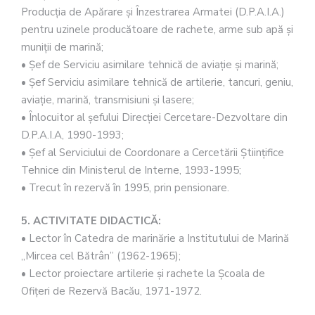
Producţia de Apărare şi Înzestrarea Armatei (D.P.A.I.A.)
pentru uzinele producătoare de rachete, arme sub apă şi
muniţii de marină;
• Şef de Serviciu asimilare tehnică de aviaţie şi marină;
• Şef Serviciu asimilare tehnică de artilerie, tancuri, geniu,
aviaţie, marină, transmisiuni şi lasere;
• Înlocuitor al şefului Direcţiei Cercetare-Dezvoltare din
D.P.A.I.A, 1990-1993;
• Şef al Serviciului de Coordonare a Cercetării Ştiinţifice
Tehnice din Ministerul de Interne, 1993-1995;
• Trecut în rezervă în 1995, prin pensionare.
5. ACTIVITATE DIDACTICĂ:
• Lector în Catedra de marinărie a Institutului de Marină
„Mircea cel Bătrân” (1962-1965);
• Lector proiectare artilerie şi rachete la Şcoala de
Ofiţeri de Rezervă Bacău, 1971-1972.