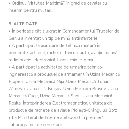
• Ordinul „Virtutea Maritimă”, în grad de cavaler cu
însemn pentru militari.
9. ALTE DATE:
• În perioada cât a lucrat în Comandamentul Trupelor de
Geniu a inventat un tip de mină antiinfanterie;
• A participat la asimilare de tehnică militară în
domeniile: artilerie, rachete, tancuri, auto, aviaţie,marină,
radiolocaţie, electronică, laseri, chimie-geniu;
• A participat la activitatea de urmărire tehnico-
inginerească a producţiei de armament în Uzina Mecanică
Plopeni, Uzina Mecanică Mija, Uzina Mecanică Tohan
Zărneşti, Uzina nr. 2 Braşov, Uzina Metrom Braşov, Uzina
Mecanică Cugir, Uzina Mecanică Sadu, Uzina Mecanică
Reşiţa, Întreprinderea Electromagnetica, unitatea de
producţie de rachete de aviaţie Ploieşti-Crângu lui Bot;
• La Ministerul de Interne a elaborat în premieră
subprogramul de cercetare-